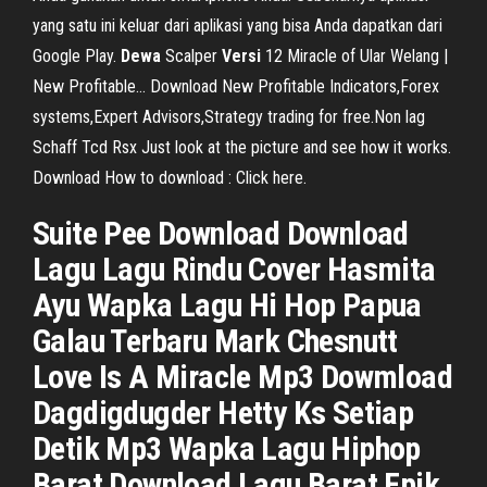
yang satu ini keluar dari aplikasi yang bisa Anda dapatkan dari
Google Play.
Dewa
Scalper
Versi
12 Miracle of Ular Welang |
New Profitable… Download New Profitable Indicators,Forex
systems,Expert Advisors,Strategy trading for free.Non lag
Schaff Tcd Rsx Just look at the picture and see how it works.
Download How to download : Click here.
Suite Pee Download Download
Lagu Lagu Rindu Cover Hasmita
Ayu Wapka Lagu Hi Hop Papua
Galau Terbaru Mark Chesnutt
Love Is A Miracle Mp3 Dowmload
Dagdigdugder Hetty Ks Setiap
Detik Mp3 Wapka Lagu Hiphop
Barat Download Lagu Barat Epik