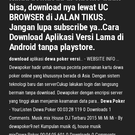
bisa, download nya lewat UC
BROWSER di JALAN TIKUS.
Jangan lupa subscribe ya..Cara
Download Aplikasi Versi Lama di
Android tanpa playstore.
download
aplikasi
dewa
poker
versi
... - WEBSITE INFO …
Dewapoker hadir untuk semua pecinta permainan kartu dewa
poker online yang khususnya berada di Asia. Dengan sistem
teknologi baru dan serverCukup lakukan login dan langsung
bermain tanpa download. Dewapoker dengan encripsi server
yang tinggi akan menjamin keamanan data para...
Dewa
.
Poker
- YourListen Dewa.Poker 00:03:28 119 0 Downloads 1
Comments. Musik mix House DJ Terbaru 2015 Mi Mi Mi - By
dewapoker9.net Kumpulan musik dj, house musik
mixDewa.Poker 00:04:05 601 0 Downloads 0 Comments.